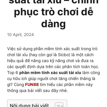
phục trò chơi dễ
dàng
10 April, 2024
Việc sử dụng phần mềm tính xác suất trong trò
chơi tài xỉu (hay còn gọi là Sicbo) là một cách
hiệu quả để nâng cao kỹ năng chơi và đưa ra
các quyết định dựa trên các phân tích toán học.
Top 6
phần mềm tính xác suất tài xỉu
làm công
cụ hữu ích giúp người chơi tăng chiến thắng là
gì? Cùng
FUN88
tìm hiểu các phần mềm này
thông qua bài viết sau đây nhé.
Nội dung bài viết