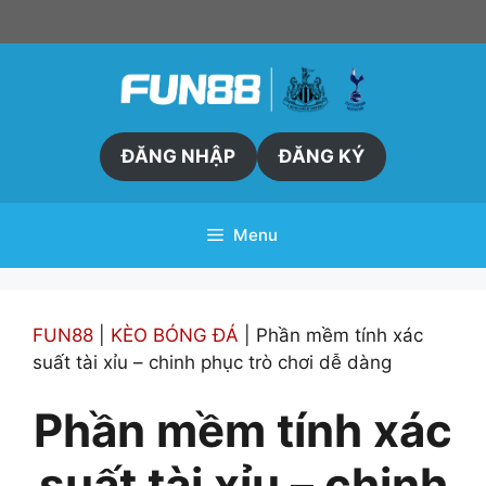
Skip
to
content
ĐĂNG NHẬP
ĐĂNG KÝ
Menu
FUN88
|
KÈO BÓNG ĐÁ
|
Phần mềm tính xác
suất tài xỉu – chinh phục trò chơi dễ dàng
Phần mềm tính xác
suất tài xỉu – chinh