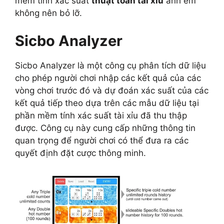
mềm tính xác suất
thuật toán tài xỉu
anh em
không nên bỏ lỡ.
Sicbo Analyzer
Sicbo Analyzer là một công cụ phân tích dữ liệu
cho phép người chơi nhập các kết quả của các
vòng chơi trước đó và dự đoán xác suất của các
kết quả tiếp theo dựa trên các mẫu dữ liệu tại
phần mềm tính xác suất tài xỉu đã thu thập
được. Công cụ này cung cấp những thông tin
quan trọng để người chơi có thể đưa ra các
quyết định đặt cược thông minh.